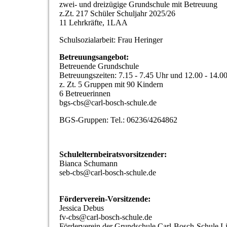
zwei- und dreizügige Grundschule mit Betreuung
z.Zt. 217 Schüler Schuljahr 2025/26
11 Lehrkräfte, 1LAA
Schulsozialarbeit: Frau Heringer
Betreuungsangebot:
Betreuende Grundschule
Betreuungszeiten: 7.15 - 7.45 Uhr und 12.00 - 14.0
z. Zt. 5 Gruppen mit 90 Kindern
6 Betreuerinnen
bgs-cbs@carl-bosch-schule.de
BGS-Gruppen: Tel.: 06236/4264862
Schulelternbeiratsvorsitzender:
Bianca Schumann
seb-cbs@carl-bosch-schule.de
Förderverein-Vorsitzende:
Jessica Debus
fv-cbs@carl-bosch-schule.de
Förderverein der Grundschule Carl-Bosch-Schule L