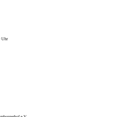
0 Uhr
imburgerhof e.V.